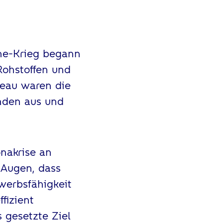
ine-Krieg begann
Rohstoffen und
veau waren die
unden aus und
onakrise an
 Augen, dass
ewerbsfähigkeit
fizient
s gesetzte Ziel