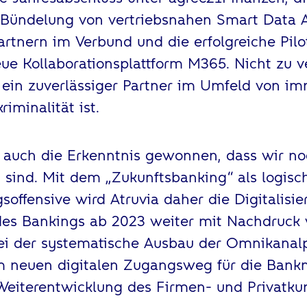
Bündelung von vertriebsnahen Smart Data A
tnern im Verbund und die erfolgreiche Pilot
ue Kollaborationsplattform M365. Nicht zu v
s ein zuverlässiger Partner im Umfeld von im
iminalität ist.
 auch die Erkenntnis gewonnen, dass wir no
ind. Mit dem „Zukunftsbanking“ als logisc
gsoffensive wird Atruvia daher die Digitalisi
es Bankings ab 2023 weiter mit Nachdruck 
ei der systematische Ausbau der Omnikanalp
em neuen digitalen Zugangsweg für die Bank
 Weiterentwicklung des Firmen- und Privatk