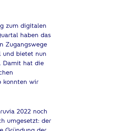
eg zum digitalen
Quartal haben das
len Zugangswege
l und bietet nun
. Damit hat die
ichen
b konnten wir
truvia 2022 noch
ch umgesetzt: der
die Gründung der