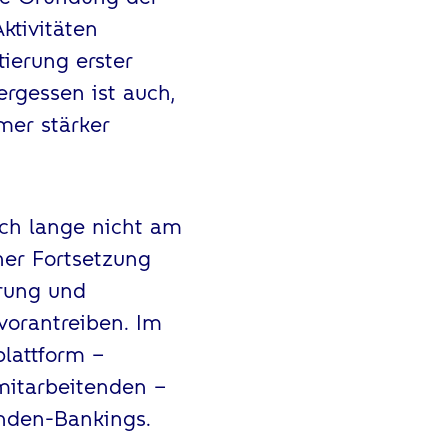
ktivitäten
ierung erster
ergessen ist auch,
mer stärker
ch lange nicht am
her Fortsetzung
erung und
vorantreiben. Im
lattform –
mitarbeitenden –
unden-Bankings.