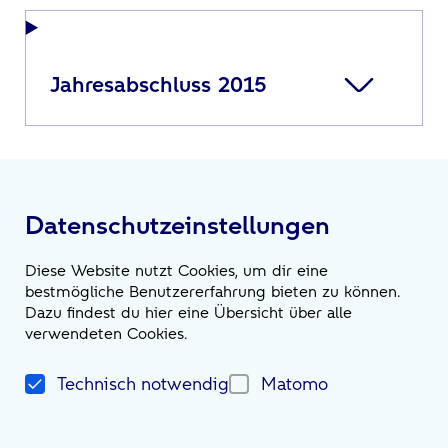
Jahresabschluss 2015
Datenschutzeinstellungen
Diese Website nutzt Cookies, um dir eine
bestmögliche Benutzererfahrung bieten zu können.
Dazu findest du hier eine Übersicht über alle
verwendeten Cookies.
Impressum
Kontakt
Datenschutzerklärung
Technisch notwendig
Matomo
Gender-Hinweis
Anfahrt
Impressum
Datenschutz
Impressum
Kontakt